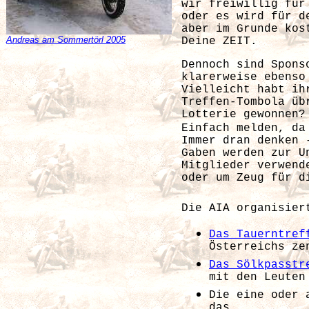
wir freiwillig für
oder es wird für d
aber im Grunde kos
Andreas am Sommertörl 2005
Deine ZEIT.
Dennoch sind Spons
klarerweise ebenso
Vielleicht habt ih
Treffen-Tombola üb
Lotterie gewonnen?
Einfach melden, da
Immer dran denken 
Gaben werden zur U
Mitglieder verwend
oder um Zeug für d
Die AIA organisier
Das Tauerntref
Österreichs ze
Das Sölkpasstr
mit den Leute
Die eine oder 
das