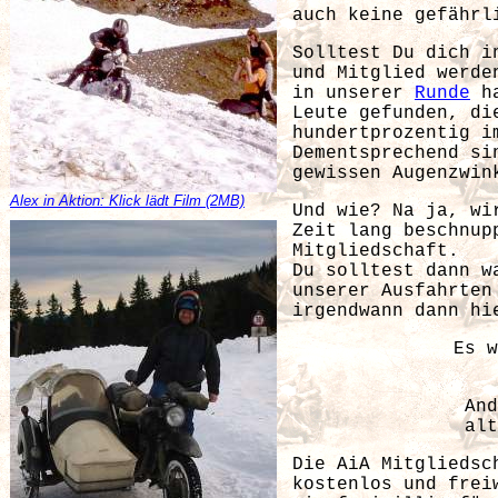
auch keine gefährl
Solltest Du dich 
und Mitglied werde
in unserer
Runde
ha
Leute gefunden, di
hundertprozentig i
Dementsprechend si
gewissen Augenzwin
Alex in Aktion: Klick lädt Film (2MB)
Und wie? Na ja, w
Zeit lang beschnup
Mitgliedschaft.
Du solltest dann w
unserer Ausfahrten
irgendwann dann h
Es w
And
alt
Die AiA Mitgliedsc
kostenlos und frei