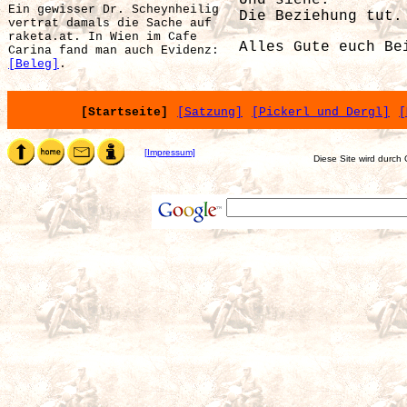
Und siehe:
Ein gewisser Dr. Scheynheilig
Die Beziehung tut.
vertrat damals die Sache auf
raketa.at.
In Wien im Cafe
Alles Gute euch Be
Carina fand man auch Evidenz:
[Beleg]
.
[Startseite]
[Satzung]
[Pickerl und Dergl]
[
[Impressum]
Diese Site wird durch 