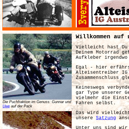
Willkommen auf 
Vielleicht hast Du
Deinem Motorrad ge
Aufkleber irgendwo
Egal - hier erfähr
Alteisentreiber IG
Zusammenschluss gl
Keineswegs verbynd
gar Type unserer G
vielmehr die Einst
Die Puchfraktion im Genuss: Gunnar und
Fahren selbst.
Uwe
auf der Pack
Das wird vielleich
unsere
Satzung
ansc
Unter uns sind
wir