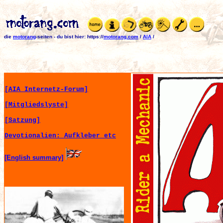
die
motorang
-seiten
-
du bist hier:
https://
motorang.com
/
AIA
/
[AIA Internetz-Forum]
[Mitgliedslyste]
[Satzung]
Devotionalien: Aufkleber etc
[English summary]