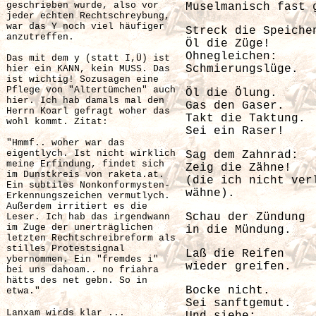
geschrieben wurde, also vor
Muselmanisch fast 
jeder echten Rechtschreybung,
war das Y noch viel häufiger
Streck die Speiche
anzutreffen.
Öl die Züge!
Ohnegleichen:
Das mit dem y (statt I,Ü) ist
Schmierungslüge.
hier ein KANN, kein MUSS. Das
ist wichtig!
Sozusagen eine
Pflege von "Altertümchen" auch
Öl die Ölung.
hier. Ich hab damals mal den
Gas den Gaser.
Herrn Koarl gefragt woher das
Takt die Taktung.
wohl kommt. Zitat:
Sei ein Raser!
"Hmmf.. woher war das
eigentlych. Ist nicht wirklich
Sag dem Zahnrad:
meine Erfindung, findet sich
Zeig die Zähne!
im Dunstkreis von raketa.at.
(die ich nicht ver
Ein subtiles Nonkonformysten-
wähne).
Erkennungszeichen vermutlych.
Außerdem irritiert es die
Schau der Zündung
Leser. Ich hab das irgendwann
im Zuge der unerträglichen
in die Mündung.
letzten Rechtschreibreform als
stilles Protestsignal
Laß die Reifen
ybernommen. Ein "fremdes i"
wieder greifen.
bei uns dahoam.. no friahra
hätts des net gebn. So in
Bocke nicht.
etwa."
Sei sanftgemut.
Lanxam wirds klar ...