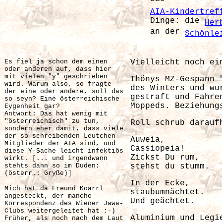
AIA-Kindertref
Dinge: die
Her
an der
Schönle
Es fiel ja schon dem einen
Vielleicht noch ei
oder anderen auf, dass hier
mit vielen "y" geschrieben
Thönys MZ-Gespann 
wird. Warum also, so fragte
des Winters und wu
der eine oder andere, soll das
gestraft und Fahre
so seyn? Eine österreichische
Moppeds.
Beziehung
Eygenheit gar?
Antwort: Das hat wenig mit
"österreichisch" zu tun,
Roll schrub darauf
sondern eher damit, dass viele
der so schreibenden Leutchen
Auweia,
Mitglieder der AIA sind, und
Cassiopeia!
diese Y-Sache leicht infektiös
Zickst Du rum,
wirkt. [... und irgendwann
stehts dann so im Duden:
stehst du stumm.
(österr.: Gryße)]
In der Ecke,
Mich hat da Freund Koarrl
staubumnächtet.
angesteckt, der manche
Und geächtet.
Korrespondenz des Wiener Jawa-
Clubs weitergeleitet hat :-)
Aluminium und Legi
Früher, als noch nach dem Laut