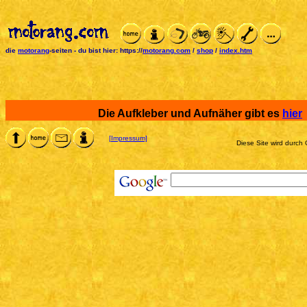
die
motorang
-seiten
-
du bist hier:
https://
motorang.com
/
shop
/
index.htm
Die Aufkleber und Aufnäher gibt es
hier
[Impressum]
Diese Site wird durch 