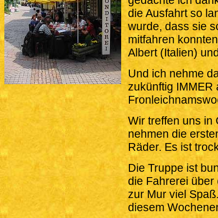
gedachte ich dan
die Ausfahrt so l
wurde, dass sie sc
mitfahren konnten
Albert (Italien) un
Und ich nehme das
zukünftig IMMER
Fronleichnamswoc
Wir treffen uns in
nehmen die ersten
Räder. Es ist troc
Die Truppe ist bu
die Fahrerei über 
zur Mur viel Spaß
diesem Wochenend