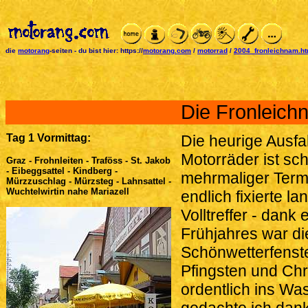
die
motorang
-seiten
-
du bist hier:
https://
motorang.com
/
motorrad
/
2004_fronleichnam.h
Die Fronleich
Tag 1 Vormittag:
Die heurige Ausfa
Motorräder ist sc
Graz - Frohnleiten - Traföss - St. Jakob
- Eibeggsattel - Kindberg -
mehrmaliger Term
Mürzzuschlag - Mürzsteg - Lahnsattel -
Wuchtelwirtin nahe Mariazell
endlich fixierte 
Volltreffer - dan
Frühjahres war di
Schönwetterfenst
Pfingsten und Chr
ordentlich ins Wa