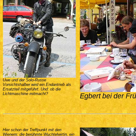
Uwe und der Solo-Russe
Vorsichtshalber wird ein Endantrieb als
Ersatzteil mitgeführt. Und: ob die
Lichtmaschine mitmacht?
Egbert bei der Frü
Hier schon der Treffpunkt mit den
Wienern: die berühmte Wuchtelwirtin, ein