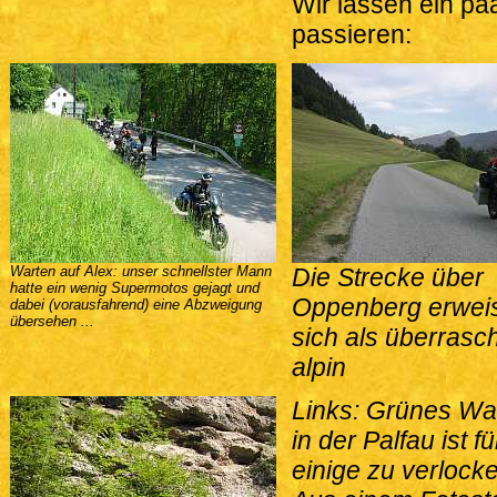
Wir lassen ein pa
passieren:
Warten auf Alex: unser schnellster Mann
Die Strecke über
hatte ein wenig Supermotos gejagt und
Oppenberg erwei
dabei (vorausfahrend) eine Abzweigung
übersehen ...
sich als überrasc
alpin
Links: Grünes Wa
in der Palfau ist fü
einige zu verlock