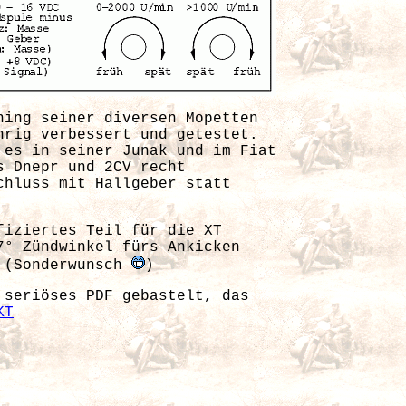
ning seiner diversen Mopetten
hrig verbessert und getestet.
 es in seiner Junak und im Fiat
s Dnepr und 2CV recht
chluss mit Hallgeber statt
fiziertes Teil für die XT
7° Zündwinkel fürs Ankicken
t (Sonderwunsch
)
 seriöses PDF gebastelt, das
KT