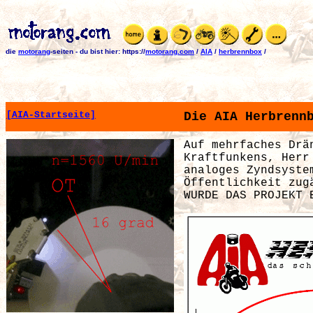
die
motorang
-seiten
-
du bist hier:
https://
motorang.com
/
AIA
/
herbrennbox
/
[AIA-Startseite]
Die AIA Herbrenn
Auf mehrfaches Drä
Kraftfunkens, Herr
analoges Zyndsyste
Öffentlichkeit zug
WURDE DAS PROJEKT 