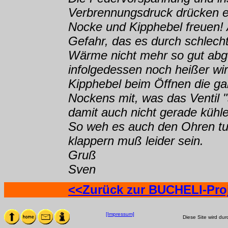
Verbrennungsdruck drücken es
Nocke und Kipphebel freuen!
Gefahr, das es durch schlech
Wärme nicht mehr so gut ab
infolgedessen noch heißer wi
Kipphebel beim Öffnen die g
Nockens mit, was das Ventil "
damit auch nicht gerade kühl
So weh es auch den Ohren tu
klappern muß leider sein.
Gruß
Sven
<<Zurück zur BUCHELI-Proje
[Impressum]
Diese Site wird dur