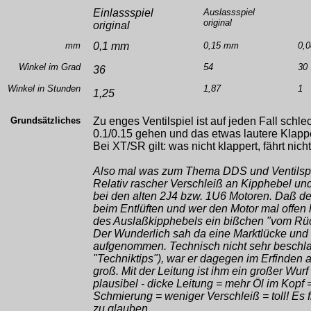
Einlassspiel
Auslassspiel
original
original
mm
0,1 mm
0,15 mm
0,
Winkel im Grad
54
30
36
Winkel in Stunden
1,87
1
1,25
Grundsätzliches
Zu enges Ventilspiel ist auf jeden Fall schle
0.1/0.15 gehen und das etwas lautere Klapp
Bei XT/SR gilt: was nicht klappert, fährt nic
Also mal was zum Thema DDS und Ventilspi
Relativ rascher Verschleiß an Kipphebel u
bei den alten 2J4 bzw. 1U6 Motoren. Daß de
beim Entlüften und wer den Motor mal offen 
des Auslaßkipphebels ein bißchen "vom Rüc
Der Wunderlich sah da eine Marktlücke und
aufgenommen. Technisch nicht sehr beschla
"Techniktips"), war er dagegen im Erfinden 
groß. Mit der Leitung ist ihm ein großer Wurf
plausibel - dicke Leitung = mehr Öl im Kop
Schmierung = weniger Verschleiß = toll! Es f
zu glauben.