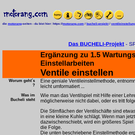
die
motorang
-seiten
-
du bist hier:
https://
motorang.com
/
bucheli-projekt
/
ventileinstellun
Das BUCHELI-Projekt
- S
Ergänzung zu
1.5 Wartungs
Einstellarbeiten
Ventile einstellen
Worum geht´s
Eine geniale Ventileinstellmethode, entno
?
leicht umformatiert ...
Was im
Wie man das Ventilspiel mit Hilfe einer Lehre
Bucheli steht
möglicherweise nicht dabei, oder es tritt folg
Die Stirnflächen der Ventilschäfte sind etwa
in eine kleine Kuhle schlägt. Wenn man jetz
dazwischenschiebt, wird ein größeres Spiel 
die Folge.
Die unten beschriebene Einstellmethode erg