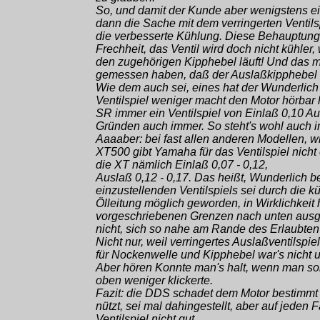
So, und damit der Kunde aber wenigstens ei
dann die Sache mit dem verringerten Ventils
die verbesserte Kühlung. Diese Behauptung 
Frechheit, das Ventil wird doch nicht kühler,
den zugehörigen Kipphebel läuft! Und das m
gemessen haben, daß der Auslaßkipphebel hei
Wie dem auch sei, eines hat der Wunderlich j
Ventilspiel weniger macht den Motor hörbar l
SR immer ein Ventilspiel von Einlaß 0,10 
Gründen auch immer. So steht's wohl auch i
Aaaaber: bei fast allen anderen Modellen, 
XT500 gibt Yamaha für das Ventilspiel nicht 
die XT nämlich Einlaß 0,07 - 0,12,
Auslaß 0,12 - 0,17. Das heißt, Wunderlich b
einzustellenden Ventilspiels sei durch die 
Ölleitung möglich geworden, in Wirklichkeit
vorgeschriebenen Grenzen nach unten ausge
nicht, sich so nahe am Rande des Erlaubte
Nicht nur, weil verringertes Auslaßventilspi
für Nockenwelle und Kipphebel war's nicht u
Aber hören Konnte man's halt, wenn man sorgf
oben weniger klickerte.
Fazit: die DDS schadet dem Motor bestimmt 
nützt, sei mal dahingestellt, aber auf jeden F
Ventilspiel nicht gut.