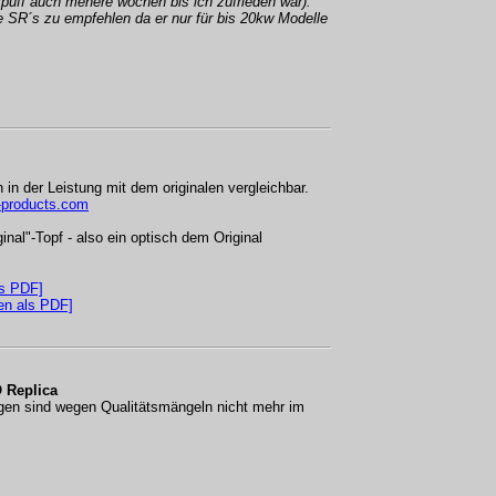
uff auch mehere wochen bis ich zufrieden war).
re SR´s zu empfehlen da er nur für bis 20kw Modelle
 in der Leistung mit dem originalen vergleichbar.
-products.com
inal"-Topf - also ein optisch dem Original
s PDF]
en als PDF]
 Replica
agen sind wegen Qualitätsmängeln nicht mehr im