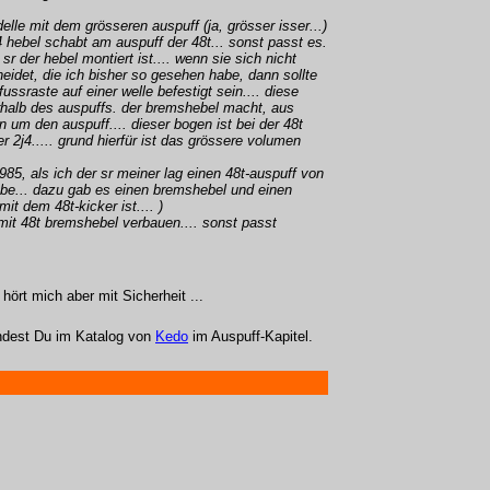
lle mit dem grösseren auspuff (ja, grösser isser...)
4 hebel schabt am auspuff der 48t... sonst passt es.
sr der hebel montiert ist.... wenn sie sich nicht
idet, die ich bisher so gesehen habe, dann sollte
ussraste auf einer welle befestigt sein.... diese
erhalb des auspuffs. der bremshebel macht, aus
 um den auspuff.... dieser bogen ist bei der 48t
r 2j4..... grund hierfür ist das grössere volumen
1985, als ich der sr meiner lag einen 48t-auspuff von
be... dazu gab es einen bremshebel und einen
mit dem 48t-kicker ist.... )
mit 48t bremshebel verbauen.... sonst passt
hört mich aber mit Sicherheit ...
indest Du im Katalog von
Kedo
im Auspuff-Kapitel.