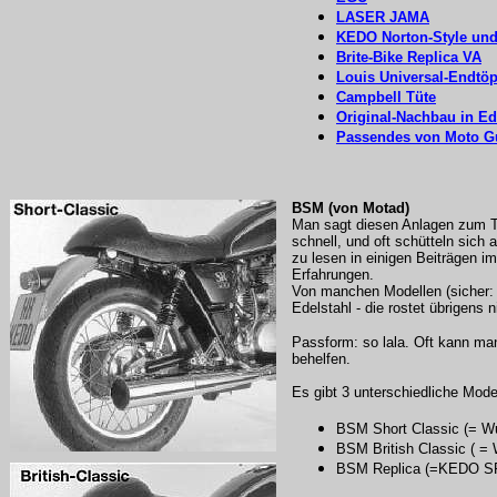
LASER JAMA
KEDO Norton-Style und
Brite-Bike Replica VA
Louis Universal-Endtöp
Campbell Tüte
Original-Nachbau in Ed
Passendes von Moto G
BSM (von Motad)
Man sagt diesen Anlagen zum Te
schnell, und oft schütteln sich
zu lesen in einigen Beiträgen i
Erfahrungen.
Von manchen Modellen (sicher: B
Edelstahl - die rostet übrigens 
Passform: so lala. Oft kann ma
behelfen.
Es gibt 3 unterschiedliche Mode
BSM Short Classic (= W
BSM British Classic ( = 
BSM Replica (=KEDO SR 