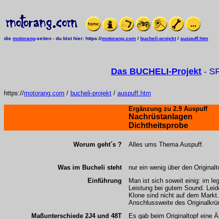
die
motorang
-seiten
-
du bist hier:
https://
motorang.com
/
bucheli-projekt
/
auspuff.htm
Das BUCHELI-Projekt
- S
https://
motorang.com
/
bucheli-projekt
/
auspuff.htm
Ergänzung zu
2.9 Auspuff
Nachrüstanlagen
Dichtheitsprobe
Worum geht´s ?
Alles ums Thema Auspuff.
Was im Bucheli steht
nur ein wenig über den Originalt
Einführung
Man ist sich soweit einig: im le
Leistung bei gutem Sound. Leid
Klone sind nicht auf dem Markt.
Anschlussweite des Originalkr
Maßunterschiede 2J4 und 48T
Es gab beim Originaltopf eine 