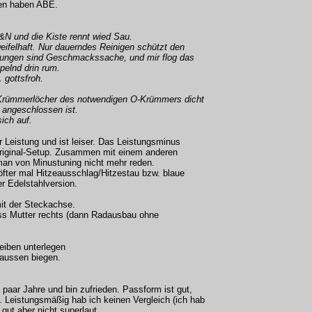
ten haben ABE.
N und die Kiste rennt wied Sau.
weifelhaft. Nur dauerndes Reinigen schützt den
rbungen sind Geschmackssache, und mir flog das
pelnd drin rum.
 gottsfroh.
 Krümmerlöcher des notwendigen O-Krümmers dicht
t angeschlossen ist.
sich auf.
 Leistung und ist leiser. Das Leistungsminus
Original-Setup. Zusammen mit einem anderen
an von Minustuning nicht mehr reden.
öfter mal Hitzeausschlag/Hitzestau bzw. blaue
r Edelstahlversion.
 mit der Steckachse.
ss Mutter rechts (dann Radausbau ohne
eiben unterlegen
 aussen biegen.
paar Jahre und bin zufrieden. Passform ist gut,
 Leistungsmäßig hab ich keinen Vergleich (ich hab
gut aber nicht superlaut.