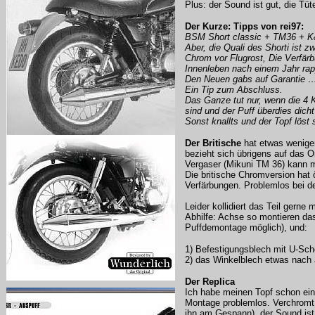
Plus: der Sound ist gut, die Tü
Der Kurze: Tipps von rei97:
BSM Short classic + TM36 + K&
Aber, die Quali des Shorti ist z
Chrom vor Flugrost, Die Verfä
Innenleben nach einem Jahr rap
Den Neuen gabs auf Garantie …
Ein Tip zum Abschluss.
Das Ganze tut nur, wenn die 4
sind und der Puff überdies dich
Sonst knallts und der Topf löst 
Der Britische
hat etwas weniger
bezieht sich übrigens auf das 
Vergaser (Mikuni TM 36) kann m
Die britische Chromversion hat 
Verfärbungen. Problemlos bei de
Leider kollidiert das Teil gerne
Abhilfe: Achse so montieren da
Puffdemontage möglich), und:
1) Befestigungsblech mit U-Sch
2) das Winkelblech etwas nach
Der Replica
Ich habe meinen Topf schon ein 
Montage problemlos. Verchromt.
ihn am Gespann), der Sound ist 