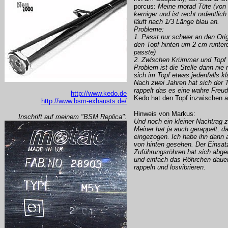
porcus:
Meine motad Tüte (von W
kerniger und ist recht ordentlic
läuft nach 1/3 Länge blau an.
Probleme:
1. Passt nur schwer an den Or
den Topf hinten um 2 cm runterd
passte)
2. Zwischen Krümmer und Topf 
Problem ist die Stelle dann nie r
sich im Topf etwas jedenfalls kl
Nach zwei Jahren hat sich der T
rappelt das es eine wahre Freud
http://www.kedo.de
Kedo hat den Topf inzwische
http://www.bsm-exhausts.de/
Hinweis von Markus:
Inschrift auf meinem "BSM Replica":
Und noch ein kleiner Nachtrag
Meiner hat ja auch gerappelt, 
eingezogen. Ich habe ihn dann 
von hinten gesehen. Der Einsatz
Zuführungsröhren hat sich abg
und einfach das Röhrchen dauerh
rappeln und losvibrieren.