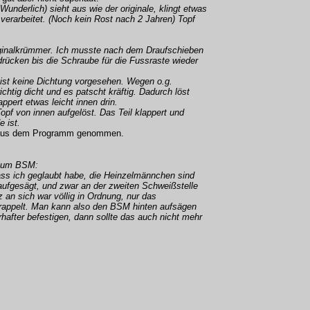
underlich) sieht aus wie der originale, klingt etwas
h verarbeitet. (Noch kein Rost nach 2 Jahren) Topf
iginalkrümmer. Ich musste nach dem Draufschieben
rücken bis die Schraube für die Fussraste wieder
ist keine Dichtung vorgesehen. Wegen o.g.
ichtig dicht und es patscht kräftig. Dadurch löst
appert etwas leicht innen drin.
opf von innen aufgelöst. Das Teil klappert und
e ist.
n aus dem Programm genommen.
 zum BSM:
dass ich geglaubt habe, die Heinzelmännchen sind
aufgesägt, und zwar an der zweiten Schweißstelle
 an sich war völlig in Ordnung, nur das
erappelt. Man kann also den BSM hinten aufsägen
after befestigen, dann sollte das auch nicht mehr