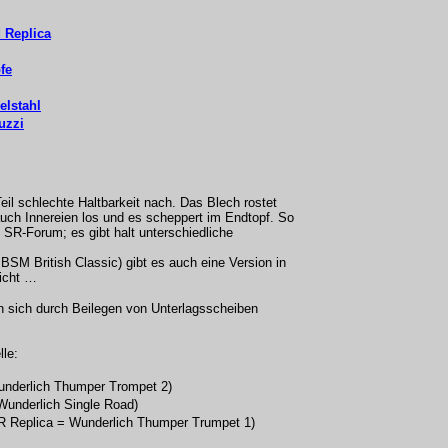
 Replica
fe
elstahl
uzzi
il schlechte Haltbarkeit nach. Das Blech rostet
 auch Innereien los und es scheppert im Endtopf. So
m SR-Forum; es gibt halt unterschiedliche
SM British Classic) gibt es auch eine Version in
nicht …
n sich durch Beilegen von Unterlagsscheiben
lle:
underlich Thumper Trompet 2)
Wunderlich Single Road)
Replica = Wunderlich Thumper Trumpet 1)