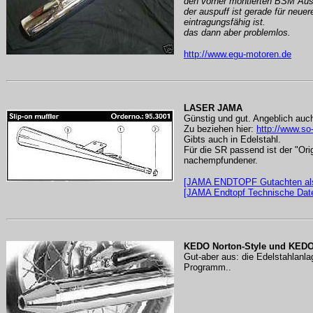
den vorher montierten BSM Ausp
der auspuff ist gerade für neue
eintragungsfähig ist.
das dann aber problemlos.
http://www.egu-motoren.de
LASER JAMA
Günstig und gut. Angeblich auch
Zu beziehen hier:
http://www.so
Gibts auch in Edelstahl.
Für die SR passend ist der "Orig
nachempfundener.
[JAMA ENDTOPF Gutachten al
[JAMA Endtopf Technische Dat
KEDO Norton-Style und KEDO
Gut-aber aus: die Edelstahlanl
Programm..