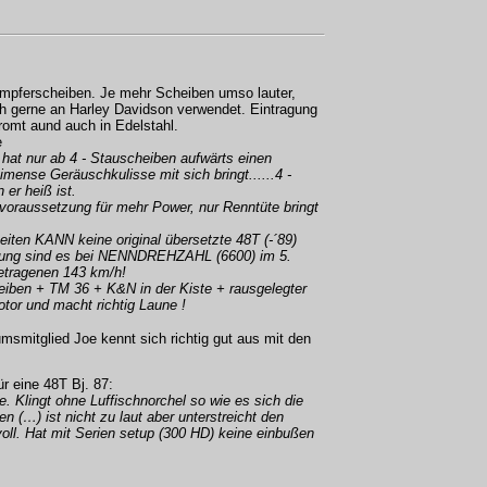
Dämpferscheiben. Je mehr Scheiben umso lauter,
ch gerne an Harley Davidson verwendet. Eintragung
hromt aund auch in Edelstahl.
e
 hat nur ab 4 - Stauscheiben aufwärts einen
 imense Geräuschkulisse mit sich bringt......4 -
 er heiß ist.
dvoraussetzung für mehr Power, nur Renntüte bringt
iten KANN keine original übersetzte 48T (-´89)
etzung sind es bei NENNDREHZAHL (6600) im 5.
getragenen 143 km/h!
eiben + TM 36 + K&N in der Kiste + rausgelegter
otor und macht richtig Laune !
msmitglied Joe kennt sich richtig gut aus mit den
r eine 48T Bj. 87:
e. Klingt ohne Luffischnorchel so wie es sich die
n (…) ist nicht zu laut aber unterstreicht den
oll. Hat mit Serien setup (300 HD) keine einbußen