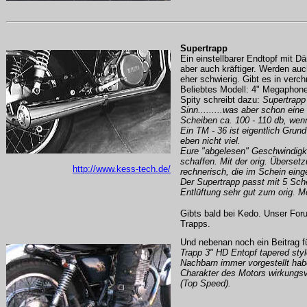
Supertrapp
Ein einstellbarer Endtopf mit 
aber auch kräftiger. Werden au
eher schwierig. Gibt es in verc
Beliebtes Modell: 4" Megaphon
Spity schreibt dazu:
Supertrapp
Sinn.........was aber schon eine
Scheiben ca. 100 - 110 db, wenn
Ein TM - 36 ist eigentlich Grun
eben nicht viel.
Eure "abgelesen" Geschwindigke
schaffen. Mit der orig. Übers
http://www.kess-tech.de/
rechnerisch, die im Schein ein
Der Supertrapp passt mit 5 Sch
Entlüftung sehr gut zum orig. M
Gibts bald bei Kedo. Unser Foru
Trapps.
Und nebenan noch ein Beitrag fü
Trapp 3" HD Entopf tapered styl
Nachbarn immer vorgestellt habe
Charakter des Motors wirkungsv
(Top Speed).