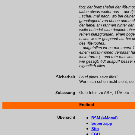
fpg:
der bremshebel der 48t-mode
laden etwas weiter aus... der 2j
..schau mal nach, wo bei deiner 
grundlegend von denen untersche
der hebel am rahmen hinter der f
welle befindet sich deutlich ob
reinen platzgründen, einen bogen
etwas weiter gespannt als bei de
des 48t-topfes...
...aufgefallen ist es mir zuerst 
einem unfall-moped verpasst ha
kickstarter (...und rate mal was 
wie gesagt: 48t auspuff besser 
eigentlich alles....
Sicherheit
Loud pipes save lifes!
Wer mich schon nicht sieht, der 
Zulassung
Gute Infos zu ABE, TÜV etc. f
Endtopf
Übersicht
BSM (=Motad)
Supertrapp
Sito
EGU