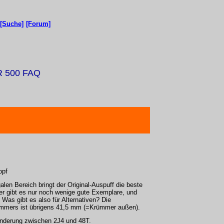
[Suche]
[Forum]
R 500 FAQ
opf
galen Bereich bringt der Original-Auspuff die beste
er gibt es nur noch wenige gute Exemplare, und
 Was gibt es also für Alternativen? Die
ümmers ist übrigens 41,5 mm (=Krümmer außen).
Änderung zwischen 2J4 und 48T.